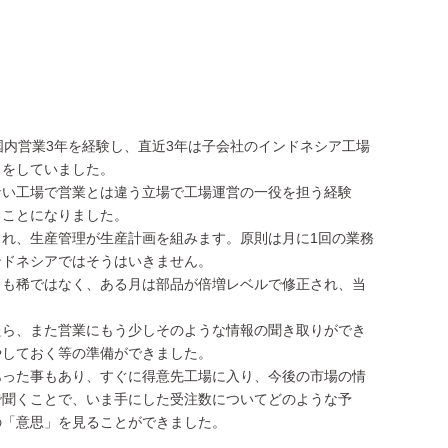
国内営業3年を経験し、直近3年は子会社のインドネシア工場
当をしていました。
ない工場で営業とは違う立場で工場運営の一役を担う経験
ることになりました。
れ、生産管理が生産計画を組みます。原則は月に1回の業務
ンドネシアではそうはいきません。
とも稀ではなく、ある月は部品が倍増レベルで修正され、当
たら、また営業にもう少しそのような情報の聞き取りができ
やしておく等の準備ができました。
あった事もあり、すぐに得意先工場に入り、今後の市場の情
aceで聞くことで、いま手にした受注数についてどのような予
の「意思」を見ることができました。