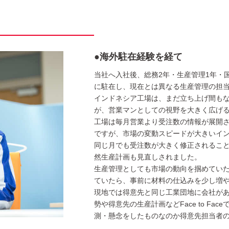
●海外駐在経験を経て
当社へ入社後、総務2年・生産管理1年・
に駐在し、現在とは異なる生産管理の担
インドネシア工場は、まだ立ち上げ間も
が、営業マンとしての視野を大きく広げ
工場は毎月営業より受注数の情報が展開さ
ですが、市場の変動スピードが大きいイ
同じ月でも受注数が大きく修正されるこ
然生産計画も見直しされました。
生産管理としても市場の動向を掴めてい
ていたら、事前に材料の仕込みを少し増
現地では得意先と同じ工業団地に会社が
勢や得意先の生産計画などFace to F
測・懸念をしたものなのか得意先担当者