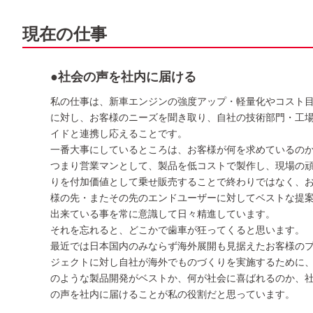
現在の仕事
●社会の声を社内に届ける
私の仕事は、新車エンジンの強度アップ・軽量化やコスト
に対し、お客様のニーズを聞き取り、自社の技術部門・工
イドと連携し応えることです。
一番大事にしているところは、お客様が何を求めているの
つまり営業マンとして、製品を低コストで製作し、現場の
りを付加価値として乗せ販売することで終わりではなく、
様の先・またその先のエンドユーザーに対してベストな提
出来ている事を常に意識して日々精進しています。
それを忘れると、どこかで歯車が狂ってくると思います。
最近では日本国内のみならず海外展開も見据えたお客様の
ジェクトに対し自社が海外でものづくりを実施するために
のような製品開発がベストか、何が社会に喜ばれるのか、
の声を社内に届けることが私の役割だと思っています。