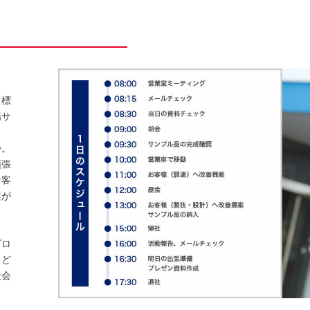
目標
場サ
か。
頑張
お客
案が
プロ
、ど
社会