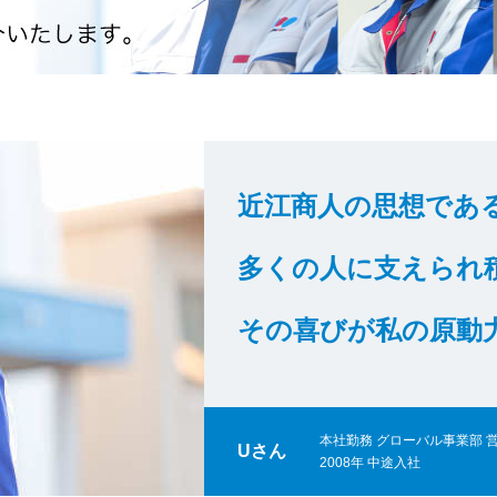
近江商人の思想であ
多くの人に支えられ
その喜びが私の原動
本社勤務 グローバル事業部 
Uさん
2008年 中途入社