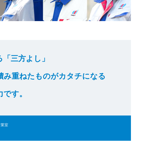
る「三方よし」
積み重ねたものがカタチになる
力です。
営業室