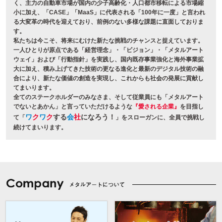
く、主力の自動車市場が国内の少子高齢化・人口都市移転による市場縮
小に加え、「CASE」「MaaS」に代表される「100年に一度」と言われ
る大変革の時代を迎えており、前例のない多様な課題に直面しておりま
す。
私たちは今こそ、将来にむけた新たな挑戦のチャンスと捉えています。
一人ひとりが原点である「経営理念」・「ビジョン」・「メタルアート
ウェイ」および「行動指針」を実践し、国内既存事業強化と海外事業拡
大に加え、積み上げてきた技術の更なる進化と最新のデジタル技術の融
合により、新たな価値の創造を実現し、これからも社会の発展に貢献し
てまいります。
全てのステークホルダーのみなさま、そして従業員にも「メタルアート
でないとあかん」と言っていただけるような
『愛される企業』
を目指し
ワ
ク
ワ
ク
する
会
社
になろう！
て「
」をスローガンに、全員で挑戦し
続けてまいります。