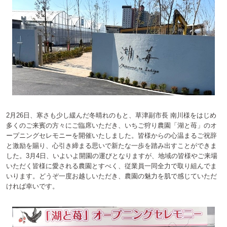
2月26日、寒さも少し緩んだ冬晴れのもと、草津副市長 南川様をはじめ
多くのご来賓の方々にご臨席いただき、いちご狩り農園「湖と苺」のオ
ープニングセレモニーを開催いたしました。皆様からの心温まるご祝辞
と激励を賜り、心引き締まる思いで新たな一歩を踏み出すことができま
した。3月4日、いよいよ開園の運びとなりますが、地域の皆様やご来場
いただく皆様に愛される農園とすべく、従業員一同全力で取り組んでま
いります。どうぞ一度お越しいただき、農園の魅力を肌で感じていただ
ければ幸いです。